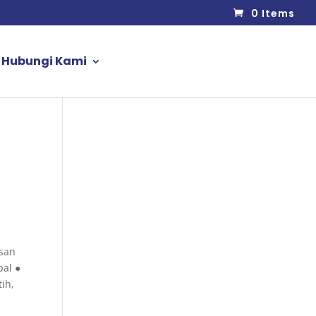
0 Items
Hubungi Kami
san
bal ●
ih,