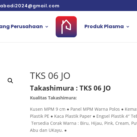
aabadi2024@gmail.com
ang Perusahaan
Produk Plasma
TKS 06 JO
Takashimura : TKS 06 JO
Kualitas Takashimura:
Kusen MPM 9 cm ● Panel MPM Warna Polos ● Kema
Plastik PE ● Kaca Plastik Paper ● Engsel Plastik 4″ Te
Tersedia Corak Warna : Biru, Hijau, Pink, Cream, Put
Abu dan UKayu. ●