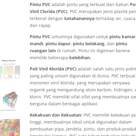
Pintu PVC
adalah pintu yang terbuat dari bahan
Pol
Vinil Clorida (PVC)
. PVC merupakan jenis plastik ya
terkenal dengan
ketahanannya
terhadap air, cuaca
dan rayap.
Pintu PVC
umumnya digunakan untuk
pintu kamar
mandi
,
pintu dapur
,
pintu belakang
, dan
pintu
ruangan lain
di rumah. Pintu ini digemari karena
memiliki beberapa
kelebihan.
Poli Vinil Klorida (PVC)
adalah salah satu jenis poli
yang paling umum digunakan di dunia. PVC terbuat
monomer vinil klorida, yang merupakan senyawa
organik yang mengandung atom karbon, hidrogen, 
klorin. PVC memiliki sifat-sifat yang membuatnya sa
berguna dalam berbagai aplikasi:
Kekakuan dan Kekuatan:
PVC memiliki kekakuan y
tinggi, membuatnya ideal untuk digunakan dalam
pembuatan pipa, jendela, pintu, dan produk-produ
konstruksi lainnya. PVC juga tahan terhadap kekuat