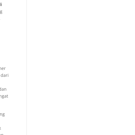
i
ng
,
mer
 dari
dan
ngat
ang
k
an