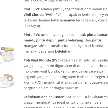
Garis Coklat. ● Juga Ada Corak Tikar.
Pintu PVC
adalah pintu yang terbuat dari bahan
Pol
Vinil Clorida (PVC)
. PVC merupakan jenis plastik ya
terkenal dengan
ketahanannya
terhadap air, cuaca
dan rayap.
Pintu PVC
umumnya digunakan untuk
pintu kamar
mandi
,
pintu dapur
,
pintu belakang
, dan
pintu
ruangan lain
di rumah. Pintu ini digemari karena
memiliki beberapa
kelebihan.
Poli Vinil Klorida (PVC)
adalah salah satu jenis poli
yang paling umum digunakan di dunia. PVC terbuat
monomer vinil klorida, yang merupakan senyawa
organik yang mengandung atom karbon, hidrogen, 
klorin. PVC memiliki sifat-sifat yang membuatnya sa
berguna dalam berbagai aplikasi:
Kekakuan dan Kekuatan:
PVC memiliki kekakuan y
tinggi, membuatnya ideal untuk digunakan dalam
pembuatan pipa, jendela, pintu, dan produk-produ