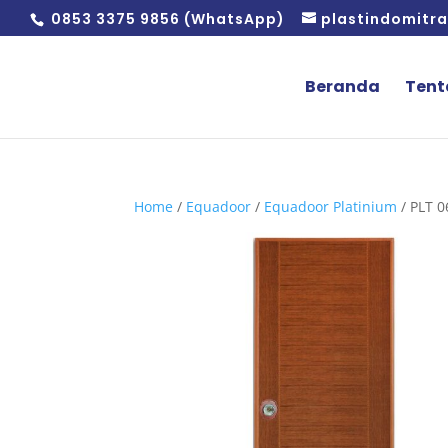
0853 3375 9856 (WhatsApp)
plastindomitr
Beranda
Tent
Home
/
Equadoor
/
Equadoor Platinium
/ PLT 0