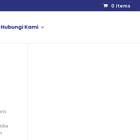
0 Items
Hubungi Kami
ris
edia
an