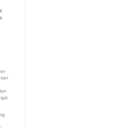
i
ng
,
mer
 dari
dan
ngat
ang
k