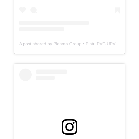
A post shared by Plasma Group • Pintu PVC UPVC Baja Aluminium (@plasma.idn)